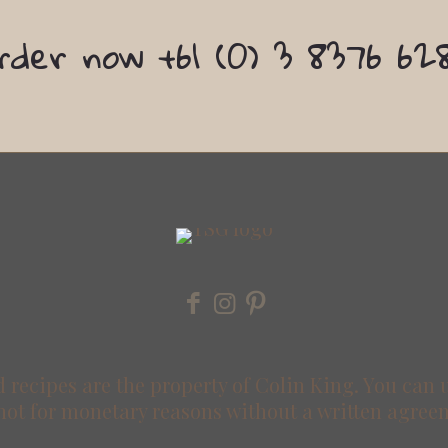
rder now +61 (0) 3 8376 62
 recipes are the property of Colin King. You can 
not for monetary reasons without a written agree