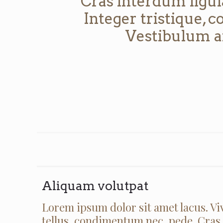
Cras interdum ligul
Integer tristique, c
Vestibulum an
Aliquam volutpat
Lorem ipsum dolor sit amet lacus. Viv
tellus, condimentum nec, pede. Cras a