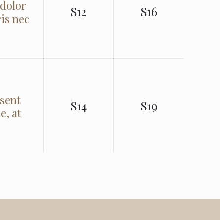
 dolor
$12
$16
ris nec
esent
$14
$19
e, at