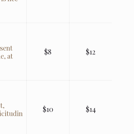
esent
$8
$12
e, at
t,
$10
$14
icitudin