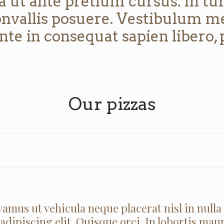
a ut ante pretium cursus. In tur
onvallis posuere. Vestibulum me
te in consequat sapien libero, p
Our pizzas
amus ut vehicula neque placerat nisl in nulla
dipiscing elit. Quisque orci. In lobortis mau