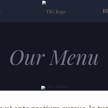
s
B
Our Menu