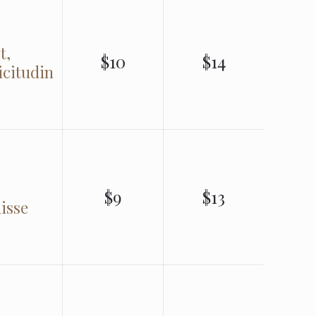
t,
$10
$14
icitudin
$9
$13
disse