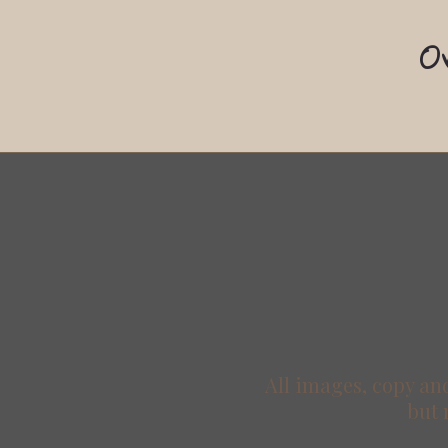
O
All images, copy and
but 