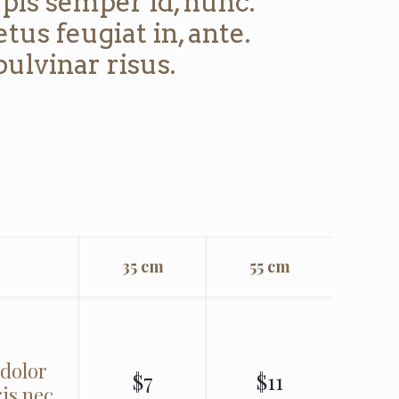
pis semper id, nunc.
tus feugiat in, ante.
ulvinar risus.
35 cm
55 cm
 dolor
$7
$11
ris nec