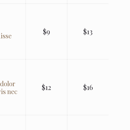
$9
$13
disse
 dolor
$12
$16
ris nec