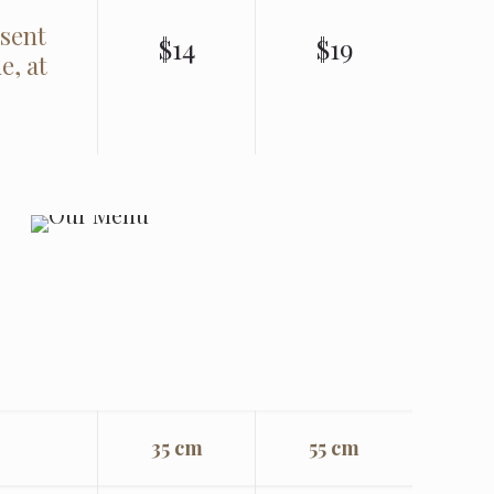
esent
$14
$19
e, at
35 cm
55 cm